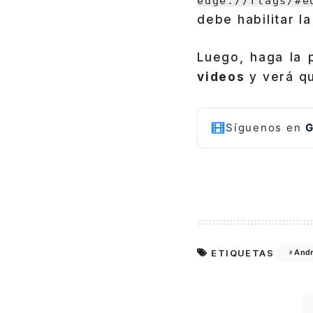
edge://flags/#e
debe habilitar l
Luego, haga la 
videos
y verá qu
Síguenos en
G
ETIQUETAS
Andr