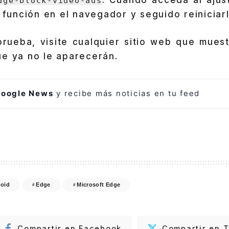
. Cuando acceda al ajus
dge-block-video-ads
a función en el navegador y seguido reiniciarl
prueba, visite cualquier sitio web que mues
e ya no le aparecerán.
oogle News
y recibe más noticias en tu feed
oid
Edge
Microsoft Edge
Compartir en Facebook
Compartir en T