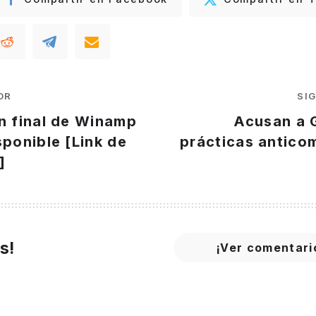
OR
SI
n final de Winamp
Acusan a 
sponible [Link de
prácticas antico
]
s!
¡Ver comentari