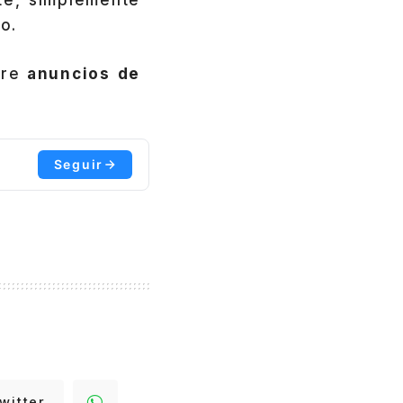
te, simplemente
o.
tre
anuncios de
Seguir
witter