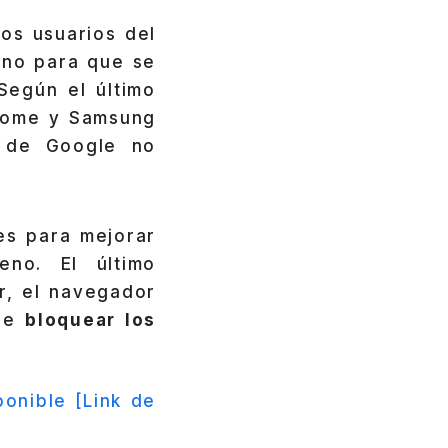
os usuarios del
ino para que se
Según el último
hrome y Samsung
o de Google no
es para mejorar
eno. El último
r, el navegador
 de
bloquear los
ponible [Link de