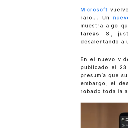
Microsoft
vuelve
raro…. Un
nuev
muestra algo q
tareas
. Si, ju
desalentando a ut
En el nuevo vid
publicado el 23
presumía que su
embargo, el de
robado toda la a