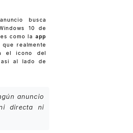
anuncio busca
 Windows 10 de
ones como la
app
o que realmente
n el icono del
asi al lado de
ingún anuncio
i directa ni
.