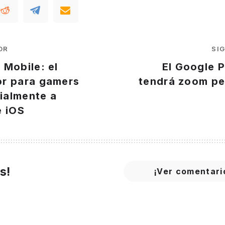
OR
SI
 Mobile: el
El Google P
r para gamers
tendrá zoom pe
cialmente a
e iOS
s!
¡Ver comentari