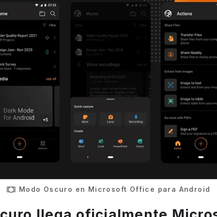
Modo Oscuro en Microsoft Office para Android
curo llega oficialmente Micros