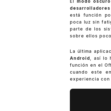
El
modo oscuro
desarrolladores
está función p
poca luz sin fat
parte de los si
sobre ellos poc
La última aplic
Android
, así l
función en el O
cuando este en
experiencia con 