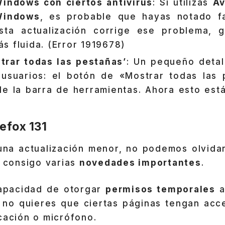
Windows con ciertos antivirus
: Si utilizas
Av
Windows
, es probable que hayas notado fa
Esta actualización corrige ese problema, 
s fluida. (Error 1919678)
trar todas las pestañas’
: Un pequeño detal
 usuarios: el botón de «Mostrar todas las
e la barra de herramientas. Ahora esto está
efox 131
 una actualización menor, no podemos olvidar
 consigo varias
novedades importantes
.
 capacidad de otorgar
permisos temporales
a
 si no quieres que ciertas páginas tengan ac
cación o micrófono.