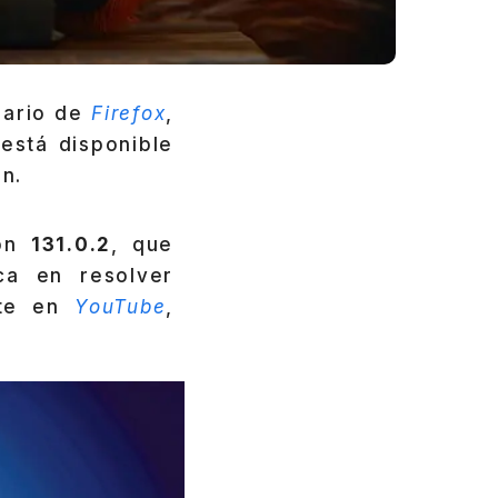
suario de
Firefox
,
está disponible
n.
ión
131.0.2
, que
ca en resolver
nte en
YouTube
,