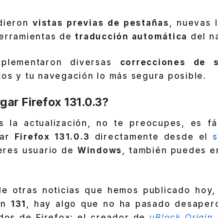
dieron
vistas previas de pestañas
, nuevas 
herramientas de
traducción automática
del n
mplementaron diversas
correcciones de s
os y tu navegación lo más segura posible.
ar Firefox 131.0.3?
s la actualización, no te preocupes, es fác
gar
Firefox 131.0.3
directamente desde el
s
eres usuario de
Windows
, también puedes e
e otras noticias que hemos publicado hoy
ión
131
, hay algo que no ha pasado desaperc
dos de Firefox: el creador de
uBlock Origin 