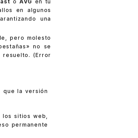
ast
o
AVG
en tu
llos en algunos
garantizando una
le, pero molesto
 pestañas» no se
 resuelto. (Error
 que la versión
 los sitios web,
ceso permanente