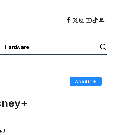
Hardware
Añadir
sney+
+!