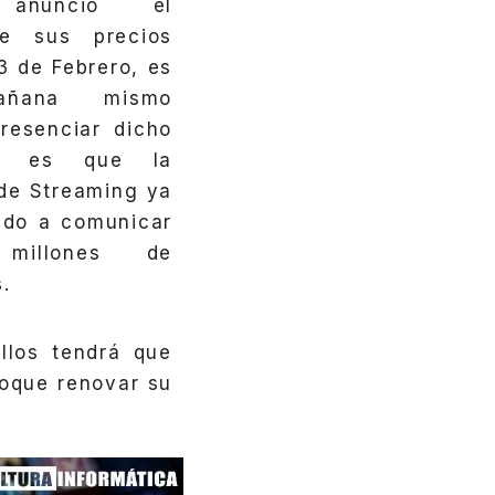
+
anunció el
e sus precios
3 de Febrero, es
añana mismo
resenciar dicho
y es que la
de Streaming ya
do a comunicar
illones de
s.
llos tendrá que
toque renovar su