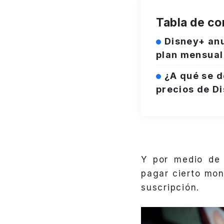
Tabla de co
Disney+ anu
plan mensual
¿A qué se d
precios de D
Y por medio de 
pagar cierto mon
suscripción.