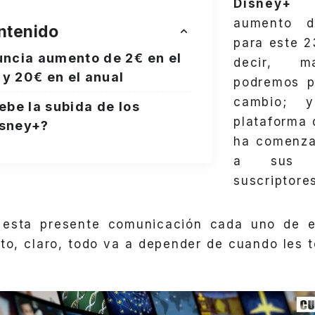
Disney
aumento d
ntenido
para este 2
ncia aumento de 2€ en el
decir, m
 y 20€ en el anual
podremos p
cambio; 
ebe la subida de los
plataforma 
isney+?
ha comenza
a sus m
suscriptore
esta presente comunicación cada uno de e
to, claro, todo va a depender de cuando les 