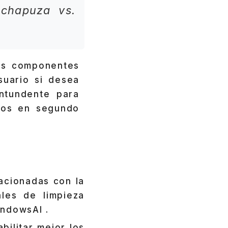
 chapuza vs.
os componentes
suario si desea
ntundente para
sos en segundo
lacionadas con la
les de limpieza
ndowsAI .
ilitar mejor los