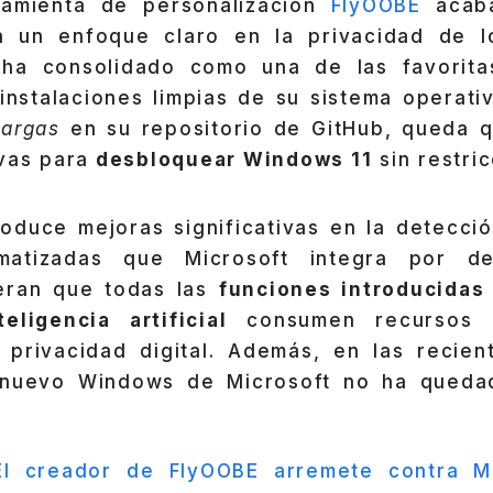
ramienta de personalización
FlyOOBE
acaba
n un enfoque claro en la privacidad de lo
 ha consolidado como una de las favorita
 instalaciones limpias de su sistema operat
cargas
en su repositorio de GitHub, queda q
vas para
desbloquear Windows 11
sin restric
oduce mejoras significativas en la detecci
matizadas que Microsoft integra por d
eran que todas las
funciones introducidas
ligencia artificial
consumen recursos i
privacidad digital. Además, en las recie
l nuevo Windows de Microsoft no ha queda
El creador de FlyOOBE arremete contra Mi