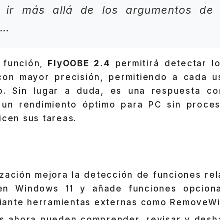
s ir más allá de los argumentos de
n…
función,
FlyOOBE 2.4
permitirá detectar l
on mayor precisión, permitiendo a cada u
o. Sin lugar a duda, es una respuesta co
 un rendimiento óptimo para PC sin proce
icen sus tareas.
ización mejora la detección de funciones re
n Windows 11 y añade funciones opciona
iante herramientas externas como RemoveWi
s ahora pueden comprender, revisar y deshab