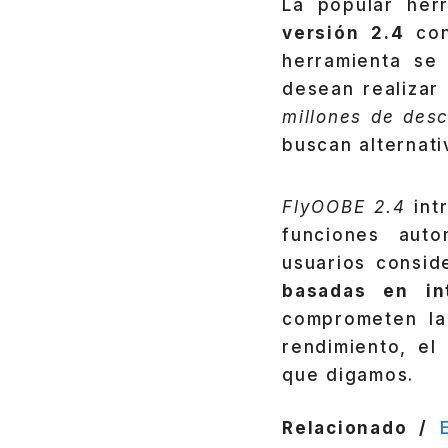
La popular her
versión 2.4
co
herramienta se
desean realizar
millones de des
buscan alternati
FlyOOBE 2.4
intr
funciones auto
usuarios consid
basadas en inte
comprometen la 
rendimiento, e
que digamos.
Relacionado /