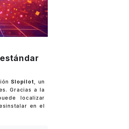
o estándar
ción
Slopilot
, un
s. Gracias a la
puede localizar
esinstalar en el