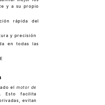
e y a su propio
ción rápida del
ura y precisión
da en todas las
BE
s
a
nado el
motor de
 Esto facilita
privadas, evitan