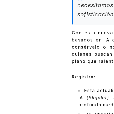
necesitamo
sofisticació
Con esta nueva 
basados en IA c
consérvalo o n
quienes buscan
plano que ralent
Registro:
Esta actual
IA
(Slopilot)
e
profunda med
Los usuario