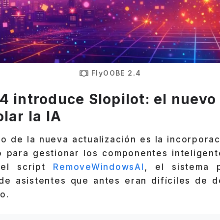
FlyOOBE 2.4
4 introduce
Slopilot: el nuev
lar la IA
o de la nueva actualización es la incorpora
 para gestionar los componentes inteligente
del script
RemoveWindowsAI
, el sistema 
de asistentes que antes eran difíciles de d
o.