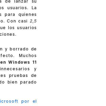
 de lanzar su
s usuarios. La
s para quienes
ivo. Con casi
2,5
ue los usuarios
ciones.
ón y borrado de
efecto. Muchos
 en Windows 11
nnecesarios y
ntes pruebas de
do bien parado
crosoft por el