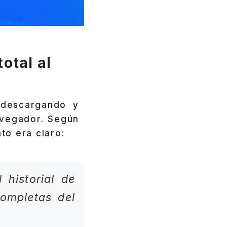
otal al
 descargando y
avegador. Según
to era claro:
 historial de
completas del