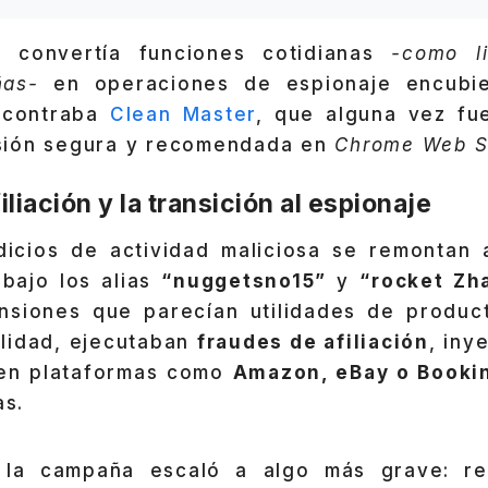
 convertía funciones cotidianas
-como l
ñas-
en operaciones de espionaje encubier
ncontraba
Clean Master
, que alguna vez fu
sión segura y recomendada en
Chrome Web S
iliación y la transición al espionaje
dicios de actividad maliciosa se remontan
 bajo los alias
“nuggetsno15”
y
“rocket Zh
nsiones que parecían utilidades de produc
alidad, ejecutaban
fraudes de afiliación
, iny
 en plataformas como
Amazon, eBay o Book
as.
 la campaña escaló a algo más grave: re