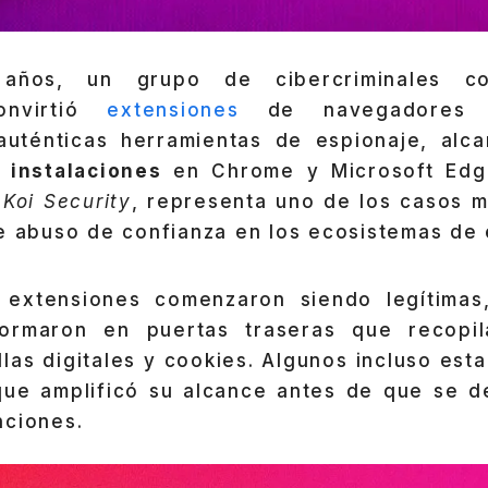
 años, un grupo de cibercriminales c
nvirtió
extensiones
de navegadores a
auténticas herramientas de espionaje, al
 instalaciones
en Chrome y Microsoft Edg
r
Koi Security
, representa uno de los casos 
de abuso de confianza en los ecosistemas de 
 extensiones comenzaron siendo legítimas
formaron en puertas traseras que recopi
las digitales y cookies. Algunos incluso est
 que amplificó su alcance antes de que se d
nciones.