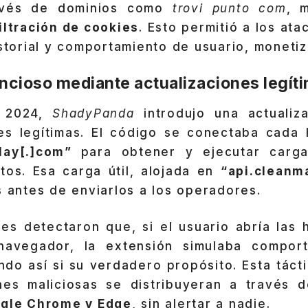
avés de dominios como
trovi punto com
, 
iltración de cookies
. Esto permitió a los ata
istorial y comportamiento de usuario, monetiz
encioso mediante actualizaciones legít
 2024,
ShadyPanda
introdujo una actualiz
es legítimas. El código se conectaba cada 
play[.]com”
para obtener y ejecutar carga
tos. Esa carga útil, alojada en
“api.cleanm
s antes de enviarlos a los operadores.
res detectaron que, si el usuario abría las 
 navegador, la extensión simulaba compor
ndo así si su verdadero propósito. Esta táct
ones maliciosas se distribuyeran a través 
ogle Chrome y Edge
, sin alertar a nadie.