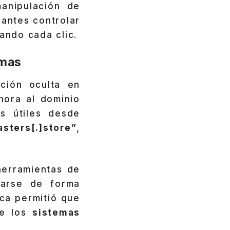
manipulación de
cantes controlar
ando cada clic.
imas
ación oculta en
hora al dominio
s útiles desde
asters[.]store”
,
herramientas de
tarse de forma
ica permitió que
de los
sistemas