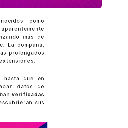
onocidos como
parentemente
canzando más de
e. La compaña,
más prolongados
extensiones.
, hasta que en
laban datos de
aban
verificadas
escubrieran sus