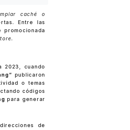
impiar caché o
tas. Entre las
e promocionada
tore
.
 a 2023, cuando
ang”
publicaron
tividad o temas
ectando códigos
ing
para generar
direcciones de