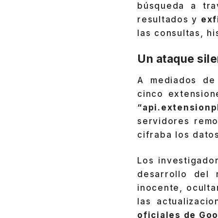
búsqueda a tr
resultados y
exf
las consultas, h
Un ataque sil
A mediados de
cinco extension
“api.extension
servidores remo
cifraba los dato
Los investigado
desarrollo del
inocente, oculta
las actualizaci
oficiales de Go