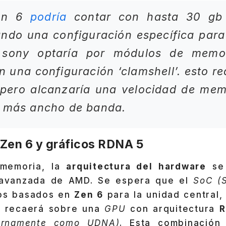
ion 6
podría
contar con hasta 30 gb
zando una configuración específica para
. sony optaría por módulos de memo
n una configuración ‘clamshell’. esto re
pero alcanzaría una velocidad de memo
a más ancho de banda.
Zen 6 y gráficos RDNA 5
 memoria, la
arquitectura del hardware
se 
 avanzada de AMD. Se espera que el
SoC (S
eos basados en
Zen 6
para la unidad central,
a recaerá sobre una
GPU
con arquitectura
R
ternamente como UDNA)
. Esta combinación 