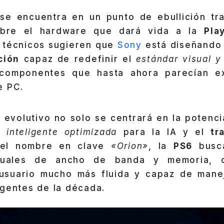
se encuentra en un punto de ebullición tra
obre el hardware que dará vida a la
Pla
s técnicos sugieren que
Sony
está diseñando
ción
capaz de redefinir el
estándar visual y
componentes que hasta ahora parecían ex
e PC.
 evolutivo no solo se centrará en la potenci
a inteligente optimizada
para la IA y el
tr
 el nombre en clave
«Orion»
, la
PS6
busca
ctuales de ancho de banda y memoria, 
usuario mucho más fluida y capaz de mane
igentes de la década.