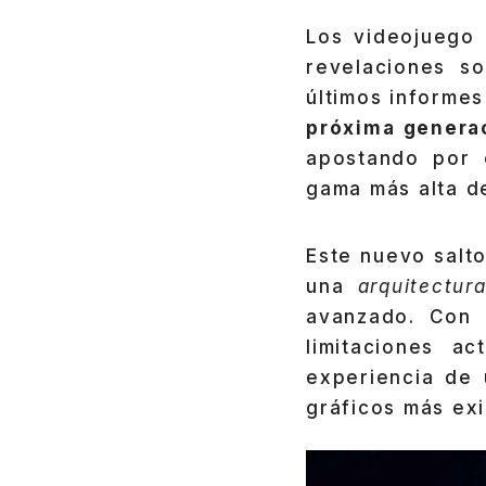
Los videojuego 
revelaciones s
últimos informe
próxima genera
apostando por 
gama más alta d
Este nuevo salto
una
arquitectur
avanzado. Con
limitaciones a
experiencia de 
gráficos más ex