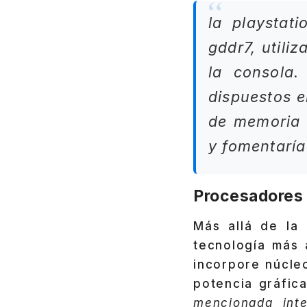
la playstat
gddr7, utili
la consola
dispuestos e
de memoria 
y fomentarí
Procesadores 
Más allá de la
tecnología más
incorpore núcl
potencia gráfic
mencionada in