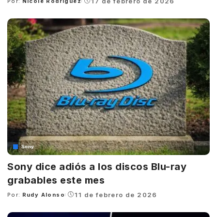
17 de febrero de 2026
Por:
Nicole Rodríguez
Posted
by
Sony
Sony dice adiós a los discos Blu-ray
grabables este mes
11 de febrero de 2026
Por:
Rudy Alonso
Posted
by