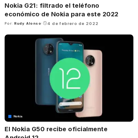
Nokia G21: filtrado el teléfono
económico de Nokia para este 2022
4 de febrero de 2022
Por:
Rudy Alonso
Posted
by
Nokia
El Nokia G50 recibe oficialmente
Android 12