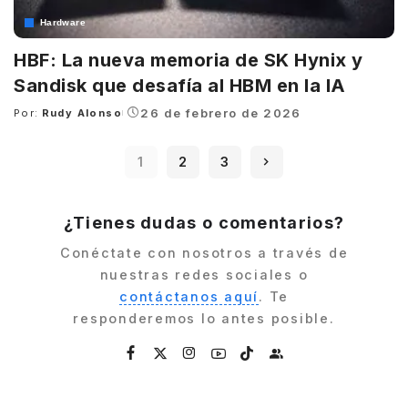
Hardware
HBF: La nueva memoria de SK Hynix y
Sandisk que desafía al HBM en la IA
26 de febrero de 2026
Por:
Rudy Alonso
Posted
by
1
2
3
¿Tienes dudas o comentarios?
Conéctate con nosotros a través de
nuestras redes sociales o
contáctanos aquí
. Te
responderemos lo antes posible.