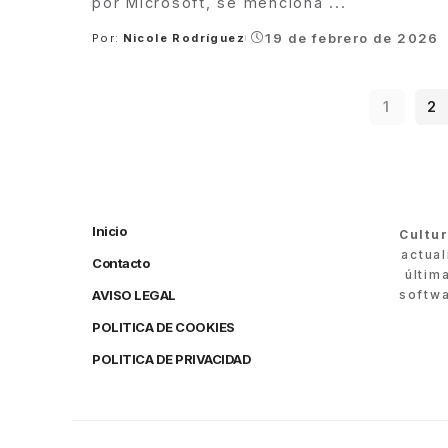
por Microsoft, se menciona
...
19 de febrero de 2026
Por:
Nicole Rodríguez
Posted
by
1
2
Inicio
Cultu
actua
Contacto
últim
AVISO LEGAL
softwa
POLITICA DE COOKIES
POLITICA DE PRIVACIDAD