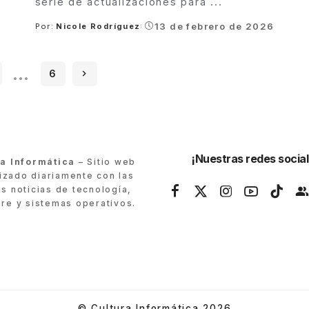
serie de actualizaciones para
...
13 de febrero de 2026
Por:
Nicole Rodríguez
Posted
by
…
6
¡Nuestras redes social
ra Informática
– Sitio web
lizado diariamente con las
as noticias de tecnología,
re y sistemas operativos.
© Cultura Informática 2026