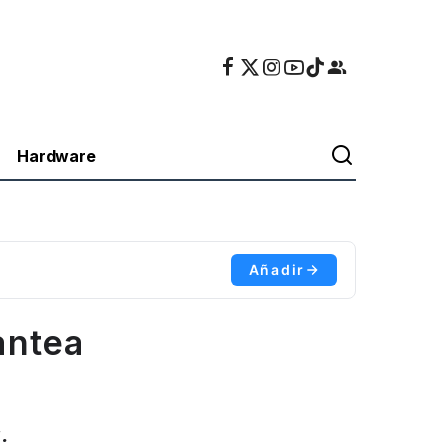
Hardware
Añadir
antea
.