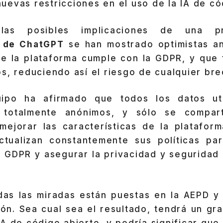
evas restricciones en el uso de la IA de có
s posibles implicaciones de una pro
s de ChatGPT
se han mostrado optimistas ant
e la plataforma cumple con la GDPR, y que 
s, reduciendo así el riesgo de cualquier bre
ipo ha afirmado que todos los datos uti
 totalmente anónimos, y sólo se compa
mejorar las características de la platafor
tualizan constantemente sus políticas par
l GDPR y asegurar la privacidad y seguridad 
as las miradas están puestas en la AEPD y 
ión. Sea cual sea el resultado, tendrá un gr
A de código abierto, y podría significar que