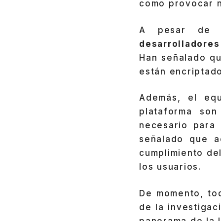
como provocar nu
A pesar de la
desarrolladore
Han señalado qu
están encriptado
Además, el equ
plataforma son
necesario para 
señalado que ac
cumplimiento de
los usuarios.
De momento, tod
de la investigac
panorama de la I