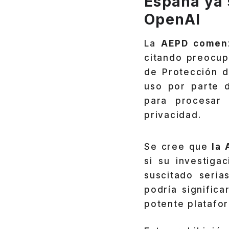
España ya 
OpenAI
La
AEPD comenz
citando preocup
de Protección d
uso por parte d
para procesar 
privacidad.
Se cree que
la 
si su investiga
suscitado seri
podría signific
potente platafor