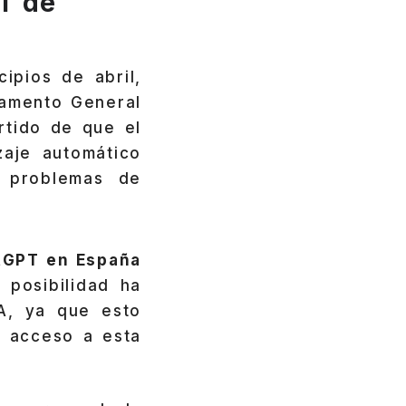
T de
ipios de abril,
lamento General
rtido de que el
zaje automático
r problemas de
atGPT en España
 posibilidad ha
A, ya que esto
n acceso a esta