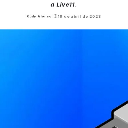
a Live11.
19 de abril de 2023
Rudy Alonso
Posted
by