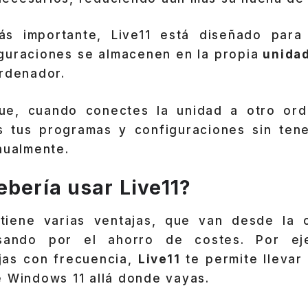
s importante, Live11 está diseñado para
iguraciones se almacenen en la propia
unida
ordenador.
que, cuando conectes la unidad a otro or
 tus programas y configuraciones sin ten
nualmente.
ebería usar
Live11
?
 tiene varias ventajas, que van desde la 
pasando por el ahorro de costes. Por ej
ajas con frecuencia,
Live11
te permite llevar
e Windows 11 allá donde vayas.