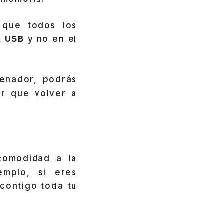
 que todos los
d USB
y no en el
denador, podrás
er que volver a
comodidad a la
emplo, si eres
 contigo toda tu