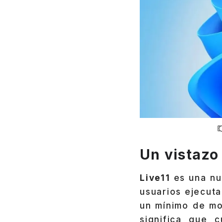
Un vistazo 
Live11
es una nue
usuarios ejecut
un mínimo de mo
significa que 