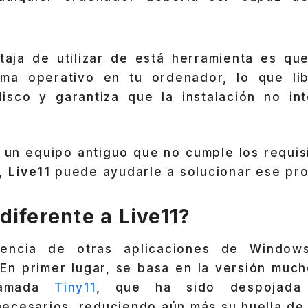
ntaja de utilizar de está herramienta es qu
tema operativo en tu ordenador, lo que li
isco y garantiza que la instalación no int
 un equipo antiguo que no cumple los requis
1,
Live11
puede ayudarle a solucionar ese pr
diferente a
Live11
?
encia de otras aplicaciones de Windows
 En primer lugar, se basa en la versión much
lamada
Tiny11
, que ha sido despojada 
ecesarios, reduciendo aún más su huella de