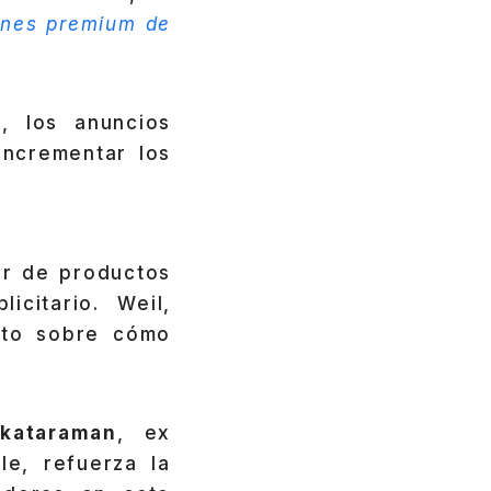
ones premium de
s
, los anuncios
incrementar los
or de productos
citario. Weil,
nto sobre cómo
kataraman
, ex
e, refuerza la