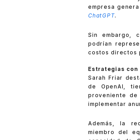
empresa genera 
ChatGPT
.
Sin embargo, 
podrían represe
costos directos 
Estrategias con 
Sarah Friar des
de OpenAI, tie
proveniente de
implementar anu
Además, la re
miembro del eq