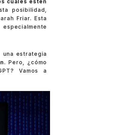
os cuales estén
ta posibilidad,
arah Friar. Esta
, especialmente
 una estrategia
ón
. Pero, ¿cómo
atGPT? Vamos a