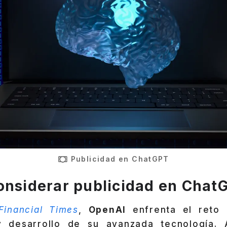
Publicidad en ChatGPT
onsiderar publicidad en Chat
Financial Times
,
OpenAI
enfrenta el reto 
y desarrollo de su avanzada tecnología. A