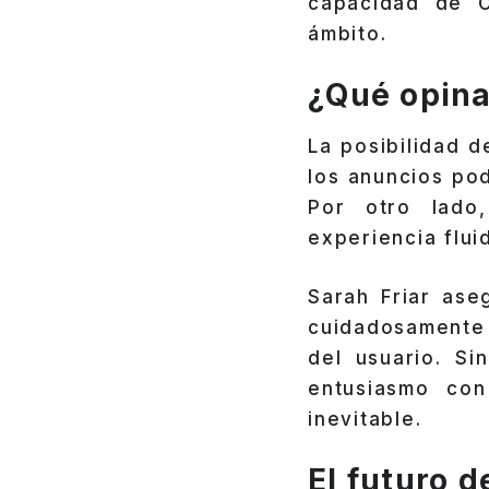
capacidad de O
ámbito.
¿Qué opina
La posibilidad d
los anuncios pod
Por otro lado
experiencia flui
Sarah Friar ase
cuidadosamente 
del usuario. S
entusiasmo con
inevitable.
El futuro d