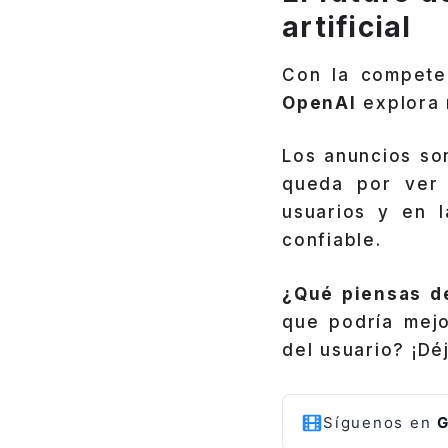
artificial
Con la competen
OpenAI
explora 
Los anuncios so
queda por ver 
usuarios y en 
confiable.
¿Qué piensas d
que podría mejo
del usuario? ¡Dé
Síguenos en
G