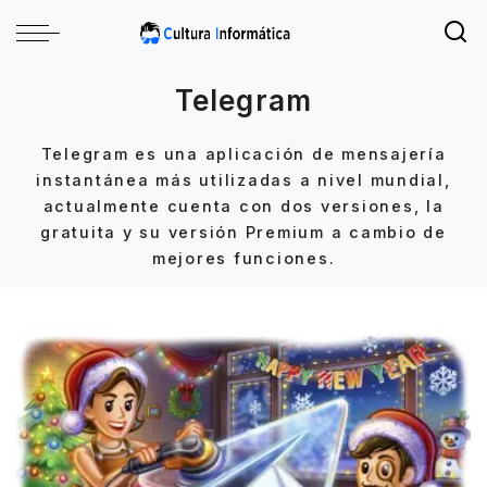
Telegram
Telegram es una aplicación de mensajería
instantánea más utilizadas a nivel mundial,
actualmente cuenta con dos versiones, la
gratuita y su versión Premium a cambio de
mejores funciones.