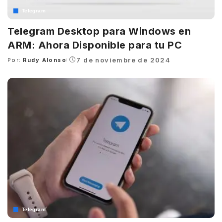
Telegram
Telegram Desktop para Windows en
ARM: Ahora Disponible para tu PC
7 de noviembre de 2024
Por:
Rudy Alonso
Posted
by
Telegram