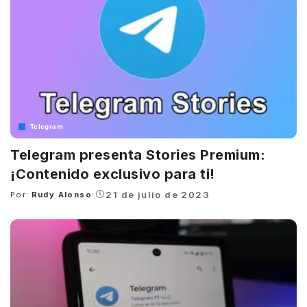
Telegram
Telegram presenta Stories Premium:
¡Contenido exclusivo para ti!
21 de julio de 2023
Por:
Rudy Alonso
Posted
by