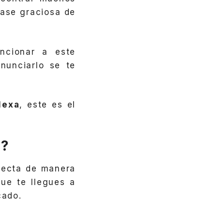
rase graciosa de
cionar a este
nunciarlo se te
lexa
, este es el
a?
tecta de manera
que te llegues a
cado.