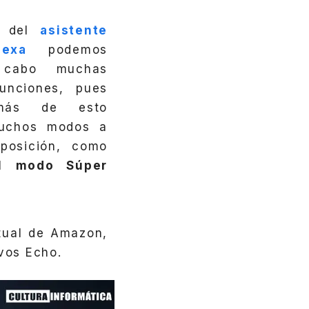
a del
asistente
lexa
podemos
 cabo muchas
unciones, pues
más de esto
uchos modos a
sposición, como
el
modo Súper
rtual de Amazon,
vos Echo.