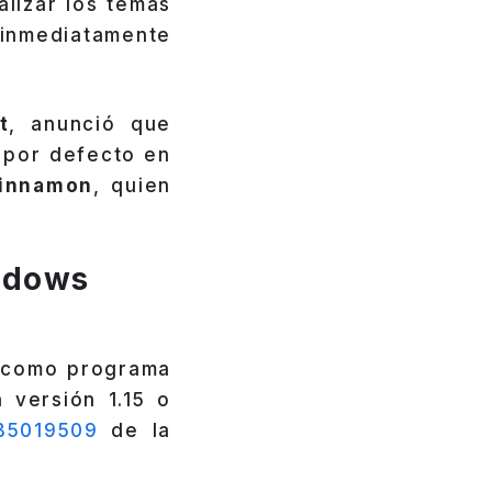
lizar los temas
nmediatamente
t
, anunció que
 por defecto en
Cinnamon
, quien
indows
como programa
 versión 1.15 o
B5019509
de la