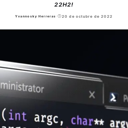
22H2!
20 de octubre de 2022
Yvannosky Herreras
Posted
by