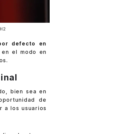
2H2
por defecto en
e en el modo en
os.
inal
do, bien sea en
oportunidad de
r a los usuarios