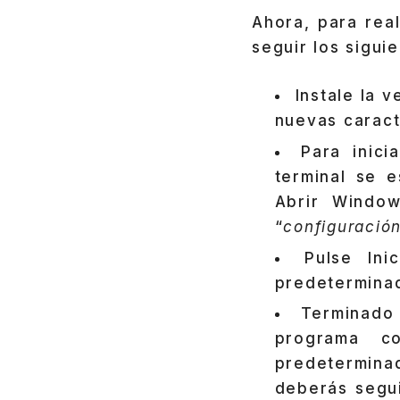
Ahora, para real
seguir los sigui
Instale la 
nuevas caract
Para inic
terminal se 
Abrir Window
“
configuració
Pulse Ini
predeterminad
Terminado 
programa c
predetermina
deberás segui