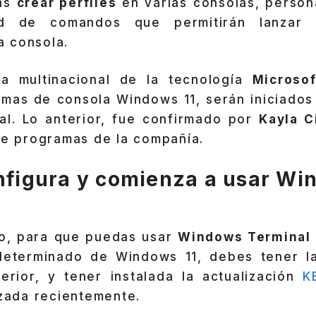
rás
crear perfiles
en varias consolas, persona
d de comandos que permitirán lanzar i
 consola.
la multinacional de la tecnología
Microsof
amas de consola Windows 11, serán iniciados
l. Lo anterior, fue confirmado por
Kayla 
de programas de la compañía.
onfigura y comienza a usar W
o, para que puedas usar
Windows Terminal
eterminado de Windows 11, debes tener la
erior, y tener instalada la actualización
K
nzada recientemente.