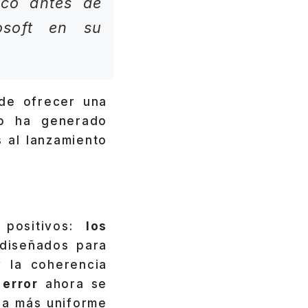
nco antes de
soft en su
 de ofrecer una
lo ha generado
 al lanzamiento
 positivos:
los
ediseñados para
y la coherencia
 error
ahora se
ia más uniforme