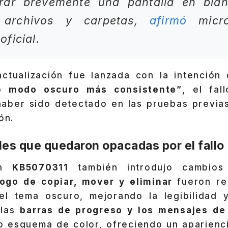
rar brevemente una pantalla en bla
 archivos y carpetas,
afirmó
micro
ficial.
ctualización fue lanzada con la intención
de modo oscuro más consistente”
, el fal
 haber sido detectado en las pruebas previas
ón.
les que quedaron opacadas por el fallo
ión
KB5070311
también introdujo cambios
logo de copiar, mover y eliminar
fueron r
el tema oscuro, mejorando la legibilidad 
 las
barras de progreso y los mensajes de
o esquema de color, ofreciendo un aparienc