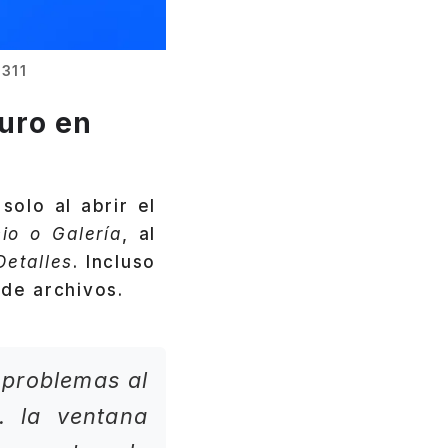
311
curo en
olo al abrir el
cio o Galería
, al
Detalles
. Incluso
de archivos.
 problemas al
. la ventana