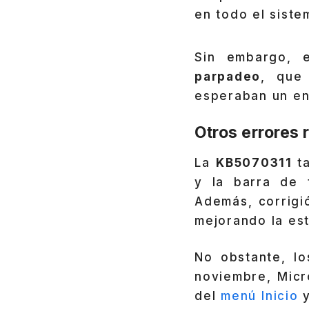
en todo el siste
Sin embargo, 
parpadeo
, que
esperaban un ent
Otros errores
La
KB5070311
t
y la barra de t
Además, corrigi
mejorando la est
No obstante, l
noviembre, Micr
del
menú Inicio
y