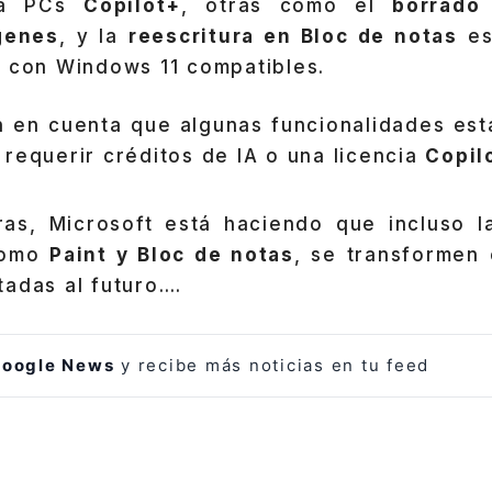
ra PCs
Copilot+
, otras como el
borrado
genes
, y la
reescritura en Bloc de notas
es
s con Windows 11 compatibles.
n en cuenta que algunas funcionalidades está
requerir créditos de IA o una licencia
Copil
as, Microsoft está haciendo que incluso l
 como
Paint y Bloc de notas
, se transformen 
adas al futuro….
oogle News
y recibe más noticias en tu feed