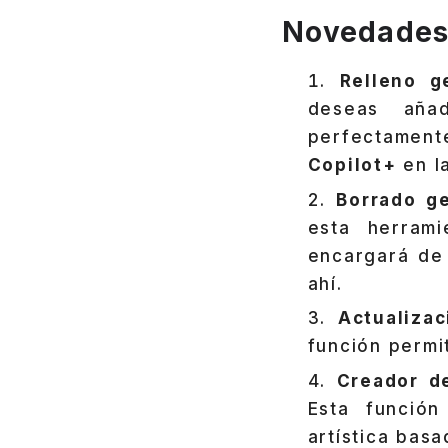
Novedades e
Relleno g
deseas aña
perfectamente
Copilot+
en l
Borrado g
esta herrami
encargará de 
ahí.
Actualiza
función permi
Creador d
Esta función
artística basa