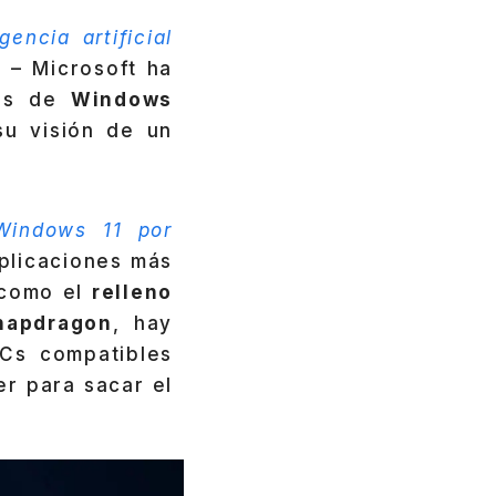
igencia artificial
? – Microsoft ha
ros de
Windows
su visión de un
Windows 11 por
aplicaciones más
 como el
relleno
napdragon
, hay
Cs compatibles
r para sacar el