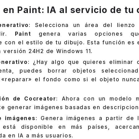
n Paint: IA al servicio de tu 
enerativo
: Selecciona un área del lienzo
dir.
Paint
genera varias opciones qu
 con el estilo de tu dibujo. Esta función es
a versión 24H2 de Windows 11.
enerativo
: ¿Hay algo que quieres eliminar
enta, puedes borrar objetos selecciona
«reparar» el fondo como si el objeto nunc
ción de Cocreator
: Ahora con un modelo m
te generar imágenes basadas en descripcion
e imágenes
: Genera imágenes a partir de l
 está disponible en más países, acerca
da en IA a más usuarios.