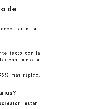
jo de
rando tanto su
nte texto con la
 buscan mejorar
 55% más rápido,
arios?
ocreator
están