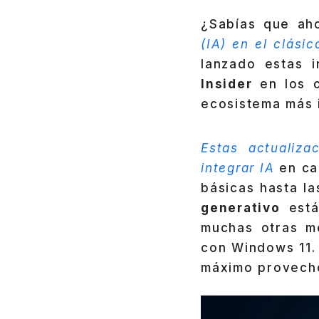
¿Sabías que ah
(IA) en el clási
lanzado estas 
Insider
en los 
ecosistema más i
Estas actualiz
integrar IA
en ca
básicas hasta l
generativo
está
muchas otras m
con Windows 11.
máximo provecho