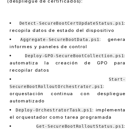
(despliegue de certificados):
:
Detect-SecureBootCertUpdateStatus.ps1
recopila datos de estado del dispositivo
: genera
Aggregate-SecureBootData.ps1
informes y paneles de control
:
Deploy-GPO-SecureBootCollection.ps1
automatiza la creación de GPO para
recopilar datos
Start-
:
SecureBootRolloutOrchestrator.ps1
orquestación continua con despliegue
automatizado
: implementa
Deploy-OrchestratorTask.ps1
el orquestador como tarea programada
:
Get-SecureBootRolloutStatus.ps1