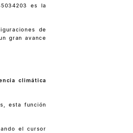
B5034203 es la
figuraciones de
 un gran avance
encia climática
s, esta función
ando el cursor