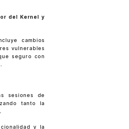
or del Kernel y
ncluye cambios
res vulnerables
nque seguro con
.
as sesiones de
zando tanto la
.
ionalidad y la