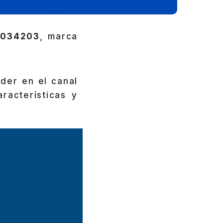
5034203
, marca
ider en el canal
racterísticas y