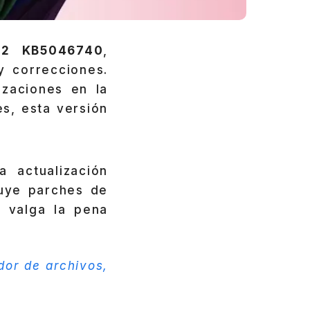
4H2
KB5046740
,
y correcciones.
izaciones en la
es, esta versión
a actualización
luye parches de
e valga la pena
or de archivos,