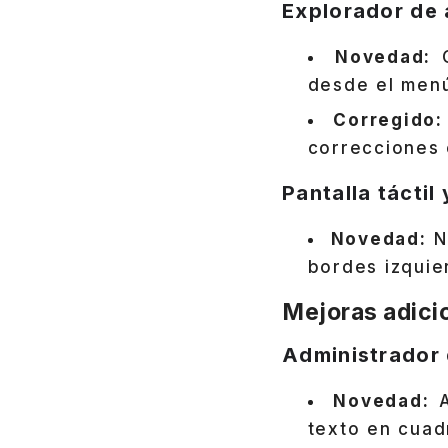
Explorador de 
Novedad:
C
desde el menú
Corregido:
correcciones 
Pantalla táctil
Novedad:
Nu
bordes izquie
Mejoras adici
Administrador 
Novedad:
A
texto en cuad