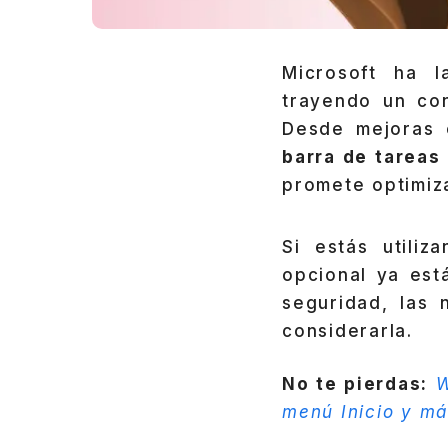
Microsoft ha l
trayendo un con
Desde mejoras
barra de tareas
promete optimiza
Si estás utili
opcional ya est
seguridad, las 
considerarla.
No te pierdas:
W
menú Inicio y m