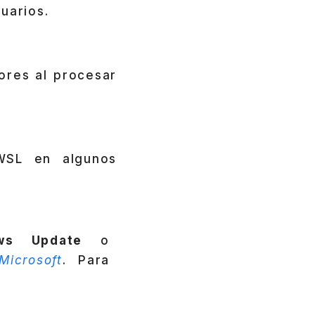
uarios.
rores al procesar
WSL en algunos
ws Update
o
Microsoft
. Para