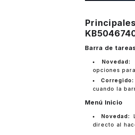
Principale
KB504674
Barra de tarea
Novedad:
F
opciones para
Corregido:
cuando la bar
Menú Inicio
Novedad:
L
directo al ha