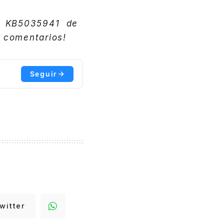
n KB5035941 de
 comentarios!
Seguir
witter