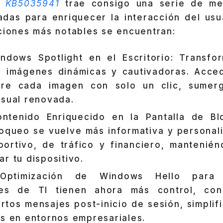
n
KB5035941
trae consigo una serie de me
adas para enriquecer la interacción del usu
ciones más notables se encuentran:
indows Spotlight en el Escritorio: Transf
n imágenes dinámicas y cautivadoras. Acce
bre cada imagen con solo un clic, sumer
isual renovada.
ontenido Enriquecido en la Pantalla de Bl
loqueo se vuelve más informativa y personal
ortivo, de tráfico y financiero, mantenién
r tu dispositivo.
Optimización de Windows Hello para 
res de TI tienen ahora más control, co
ertos mensajes post-inicio de sesión, simplif
os en entornos empresariales.