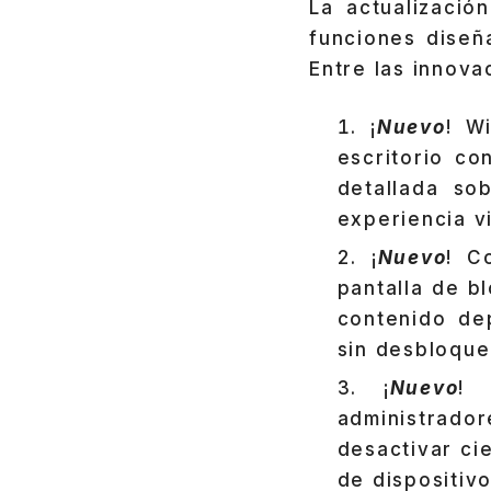
La actualizació
funciones diseñ
Entre las innova
¡
Nuevo
! W
escritorio co
detallada so
experiencia v
¡
Nuevo
! C
pantalla de b
contenido dep
sin desbloquea
¡
Nuevo
! 
administrado
desactivar ci
de dispositiv