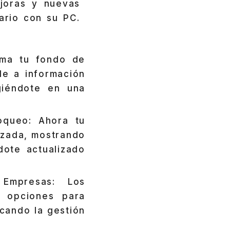
joras y nuevas
ario con su PC.
orma tu fondo de
de a información
giéndote en una
oqueo: Ahora tu
izada, mostrando
dote actualizado
Empresas: Los
n opciones para
icando la gestión