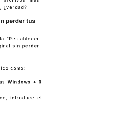
archivos más
, ¿verdad?
n perder tus
da “Restablecer
ginal
sin perder
lico cómo:
las
Windows + R
ce, introduce el