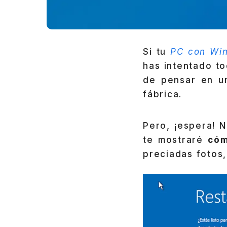
Si tu
PC con Wi
has intentado t
de pensar en u
fábrica.
Pero, ¡espera! 
te mostraré
cóm
preciadas fotos