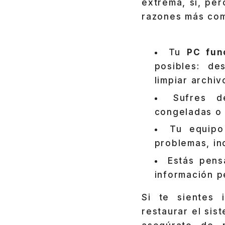
extrema, sí, per
razones más com
Tu
PC fun
posibles: de
limpiar archi
Sufres
congeladas o 
Tu equipo
problemas, in
Estás pen
información p
Si te sientes 
restaurar el sis