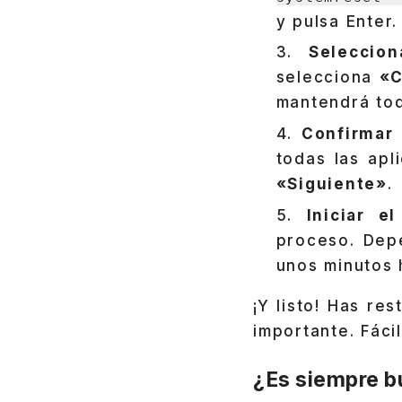
y pulsa Enter.
Seleccio
selecciona
«C
mantendrá tod
Confirmar 
todas las apl
«Siguiente»
.
Iniciar e
proceso. Dep
unos minutos 
¡Y listo! Has re
importante. Fácil
¿Es siempre b