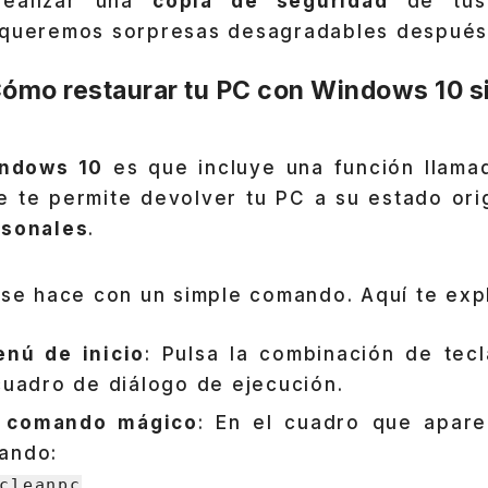
realizar una
copia de seguridad
de tus 
 queremos sorpresas desagradables después
Cómo restaurar tu PC con Windows 10 si
ndows 10
es que incluye una función llama
e te permite devolver tu PC a su estado ori
rsonales
.
 se hace con un simple comando. Aquí te exp
enú de inicio
: Pulsa la combinación de tec
 cuadro de diálogo de ejecución.
el comando mágico
: En el cuadro que apare
ando:
cleanpc