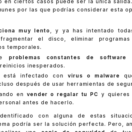
o en ciertos casos puede ser la única salida
unes por las que podrías considerar esta op
ciona muy lento
, y ya has intentado toda
sfragmentar el disco, eliminar programas
vos temporales.
 de
problemas constantes de software
c
reinicios inesperados.
 está infectado con
virus o malware
que
cluso después de usar herramientas de segu
sando en
vender o regalar tu PC
y quieres 
ersonal antes de hacerlo.
identificado con alguna de estas situaci
tema podría ser la solución perfecta. Pero, a