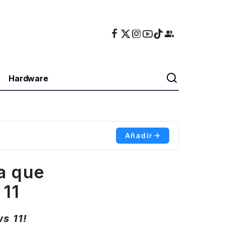
Hardware
Añadir
a que
 11
s 11!