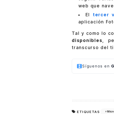
web que naveg
El
tercer 
aplicación Fot
Tal y como lo c
disponibles
, p
transcurso del t
Síguenos en
G
ETIQUETAS
Micr