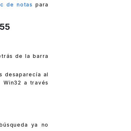
oc de notas
para
255
etrás de la barra
s desaparecía al
n Win32 a través
 búsqueda ya no