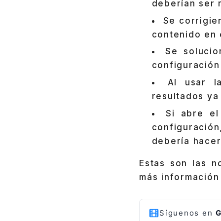
deberían ser 
Se corrigie
contenido en 
Se solucio
configuración
Al usar l
resultados ya
Si abre el
configuració
debería hacer
Estas son las n
más información
Síguenos en
G