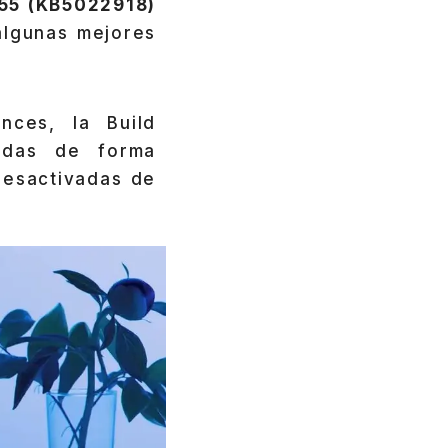
255 (KB5022918)
algunas mejores
nces, la Build
adas de forma
desactivadas de