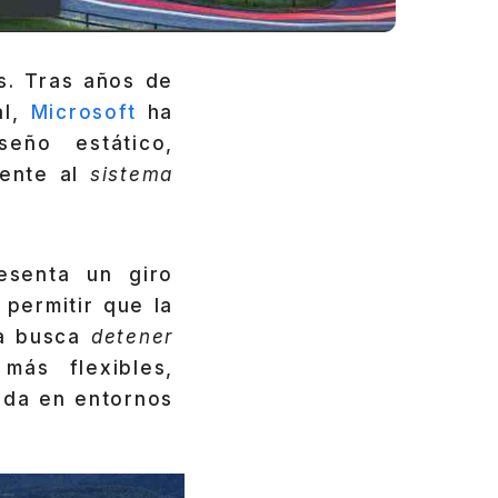
s. Tras años de
al,
Microsoft
ha
seño estático,
mente al
sistema
esenta un giro
 permitir que la
a busca
detener
más flexibles,
ada en entornos