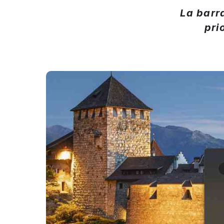
La barr
pri