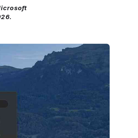
icrosoft
026.