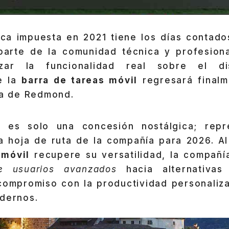
tica impuesta en 2021 tiene los días contado
 parte de la comunidad técnica y profesion
izar la funcionalidad real sobre el di
e la
barra de tareas móvil
regresará final
la de Redmond.
 es solo una concesión nostálgica; repr
a hoja de ruta de la compañía para 2026. Al
 móvil
recupere su versatilidad, la compañí
e usuarios avanzados
hacia alternativas 
compromiso con la productividad personaliz
odernos.