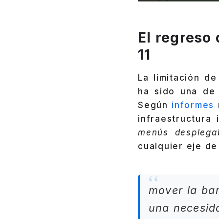
El regreso
11
La limitación d
ha sido una de 
Según
informes
infraestructura 
menús desplega
cualquier eje de 
mover la bar
una necesida