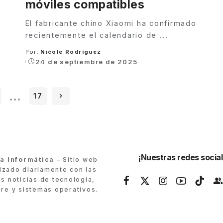
móviles compatibles
El fabricante chino Xiaomi ha confirmado
recientemente el calendario de
...
Por:
Nicole Rodríguez
Posted
24 de septiembre de 2025
by
…
17
¡Nuestras redes social
ra Informática
– Sitio web
lizado diariamente con las
as noticias de tecnología,
re y sistemas operativos.