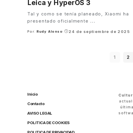
Leica y HyperOS 3
Tal y como se tenía planeado, Xiaomi ha
presentado oficialmente
...
24 de septiembre de 2025
Por:
Rudy Alonso
Posted
by
1
2
Inicio
Cultu
actua
Contacto
últim
AVISO LEGAL
softwa
POLITICA DE COOKIES
POLITICA DE PRIVACIDAD