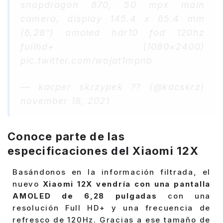
snapdragon 870, 50 mpx main
camera, display 145.4 x 65.4 mm
(6,28″) amoled hdr10 fod 120hz
fullhd+ (1080×2400)
pic.twitter.com/wojat1mpnb
— kacper skrzypek ?? (@kacskrz)
november 18, 2021
Conoce parte de las
especificaciones del Xiaomi 12X
Basándonos en la información filtrada, el
nuevo
Xiaomi 12X vendría con una pantalla
AMOLED de 6,28 pulgadas
con una
resolución Full HD+ y una frecuencia de
refresco de 120Hz. Gracias a ese tamaño de