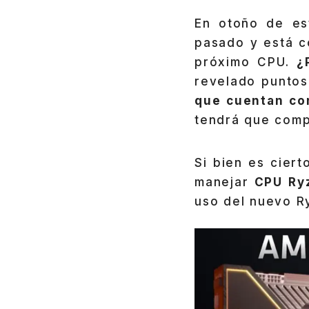
En otoño de es
pasado y está c
próximo CPU.
¿
revelado punto
que cuentan co
tendrá que comp
Si bien es ciert
manejar
CPU Ry
uso del nuevo R