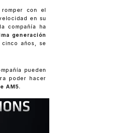
 romper con el
velocidad en su
 la compañía ha
ima generación
 cinco años, se
ompañía pueden
ara poder hacer
se AM5
.