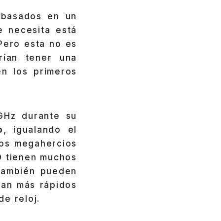
asados ​​en un
 necesita está
Pero esta no es
ían tener una
en los primeros
GHz durante su
o
, igualando el
los megahercios
D tienen muchos
también pueden
ean más rápidos
e reloj.