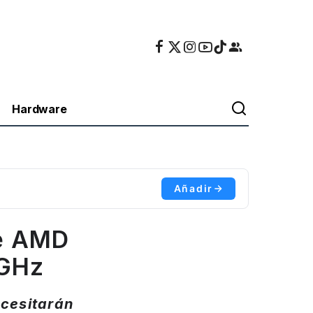
Hardware
Añadir
e AMD
 GHz
cesitarán