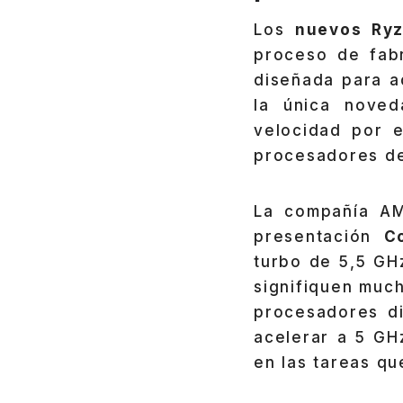
Los
nuevos Ry
proceso de fab
diseñada para a
la única nove
velocidad por e
procesadores de
La compañía AM
presentación
C
turbo de 5,5 GH
signifiquen muc
procesadores d
acelerar a 5 GH
en las tareas qu