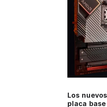
Los nuevos
placa base