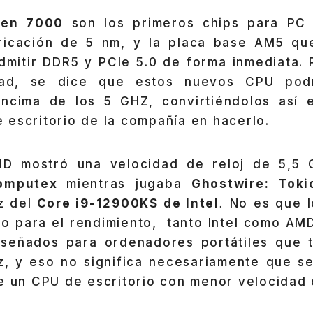
zen 7000
son los primeros chips para PC b
ricación de 5 nm, y la placa base AM5 que
dmitir DDR5 y PCIe 5.0 de forma inmediata. 
dad, se dice que estos nuevos CPU podr
ncima de los 5 GHZ, convirtiéndolos así 
 escritorio de la compañía en hacerlo.
D mostró una velocidad de reloj de 5,5 
omputex
mientras jugaba
Ghostwire: Toki
z del
Core i9-12900KS de Intel
.
No es que 
ho para el rendimiento, tanto Intel como AM
iseñados para ordenadores portátiles que 
z, y eso no significa necesariamente que s
e un CPU de escritorio con menor velocidad d