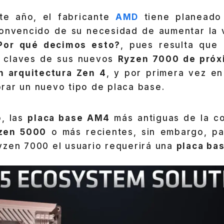
te año, el fabricante
AMD
tiene planeado
onvencido de su necesidad de aumentar la 
Por qué decimos esto?
, pues resulta que
s claves de sus nuevos
Ryzen 7000 de próx
n arquitectura Zen 4
, y por primera vez en
rar un nuevo tipo de placa base.
o, las
placa base AM4
más antiguas de la c
zen 5000
o más recientes, sin embargo, p
yzen 7000 el usuario requerirá una
placa ba