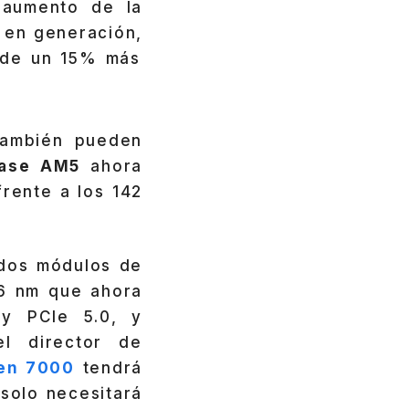
 aumento de la
 en generación,
 de un 15% más
también pueden
base AM5
ahora
frente a los 142
 dos módulos de
6 nm que ahora
 y PCIe 5.0, y
el director de
zen 7000
tendrá
 solo necesitará