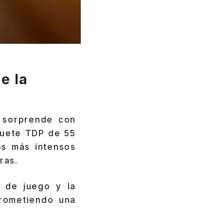
e la
 sorprende con
quete TDP de 55
os más intensos
ras.
 de juego y la
prometiendo una