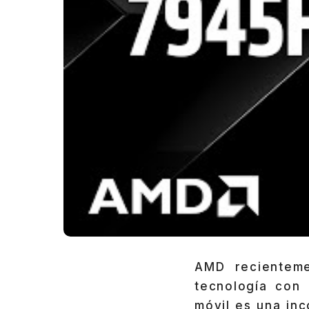
AMD recienteme
tecnología con
móvil es una in