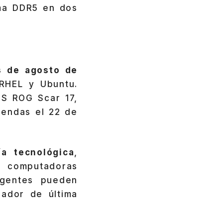
ema DDR5 en dos
es de agosto de
RHEL y Ubuntu.
US ROG Scar 17,
iendas el 22 de
ía tecnológica
,
a computadoras
igentes pueden
ador de última