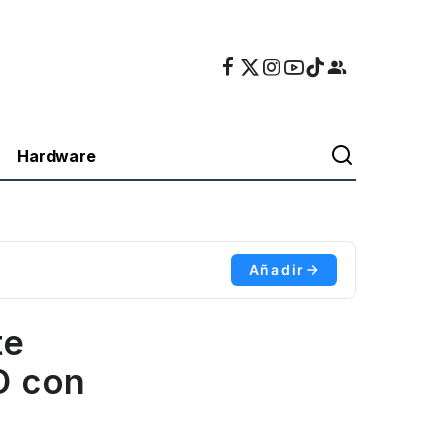
Hardware
Añadir
te
D con