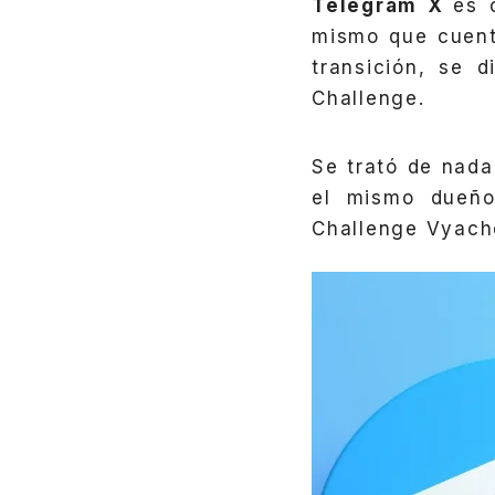
Telegram X
es 
mismo que cuent
transición, se 
Challenge.
Se trató de nad
el mismo dueñ
Challenge Vyache