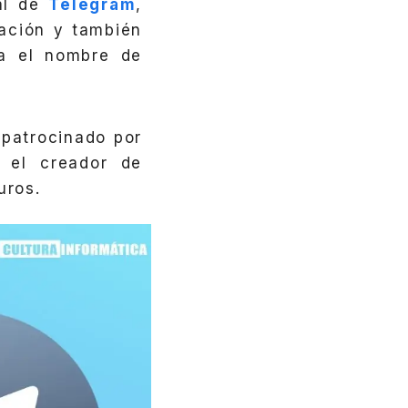
ial de
Telegram
,
ación y también
ba el nombre de
patrocinado por
 el creador de
uros.