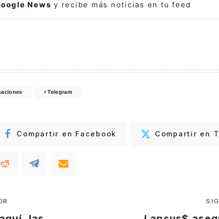
oogle News
y recibe más noticias en tu feed
caciones
Telegram
Compartir en Facebook
Compartir en T
OR
SI
aquí, las
Lapsus$ aseg