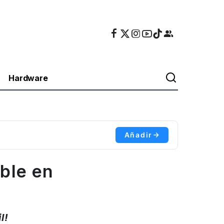
Hardware
Añadir
ible en
l!