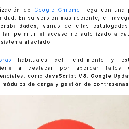
lización de
Google Chrome
llega con una p
uridad. En su versión más reciente, el nave
erabilidades
, varias de ellas catalogad
rían permitir el acceso no autorizado a dat
l sistema afectado.
oras
habituales del rendimiento y esta
 viene a destacar por abordar fallos 
enciales, como
JavaScript V8
,
Google Upda
 módulos de carga y gestión de contraseñas