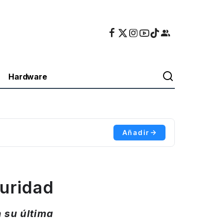
Hardware
Añadir
3
guridad
 su última