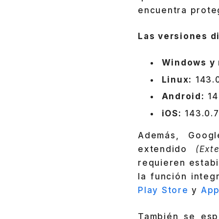
encuentra proteg
Las versiones d
Windows y
Linux:
143.
Android:
14
iOS:
143.0.
Además, Googl
extendido
(Ext
requieren estabi
la función inte
Play Store
y
App
También se es