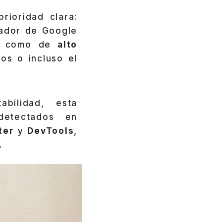
rioridad clara:
gador de Google
as como de
alto
os o incluso el
bilidad, esta
detectados en
ter
y
DevTools
,
.