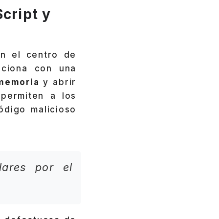
cript y
en el centro de
aciona con una
 memoria
y abrir
 permiten a los
ódigo malicioso
ares por el