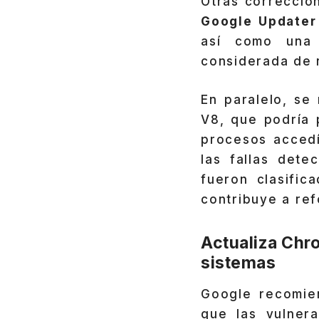
Otras correccio
Google Updater
así como una 
considerada de 
En paralelo, se
V8, que podría 
procesos accedí
las fallas det
fueron clasifi
contribuye a ref
Actualiza Chr
sistemas
Google recomie
que las vulner