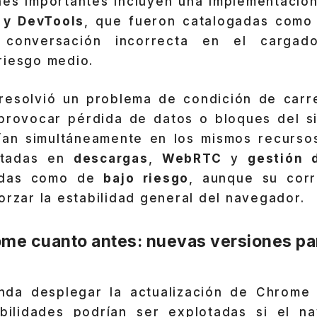
nes importantes incluyen una implementació
 y DevTools
, que fueron catalogadas como 
conversación incorrecta en el cargad
riesgo medio.
 resolvió un problema de condición de carr
provocar pérdida de datos o bloques del si
an simultáneamente en los mismos recursos
ectadas en
descargas
,
WebRTC
y
gestión 
cadas como de
bajo riesgo
, aunque su corr
orzar la estabilidad general del navegador.
ome cuanto antes: nuevas versiones par
nda desplegar la actualización de Chrome 
abilidades podrían ser explotadas si el n