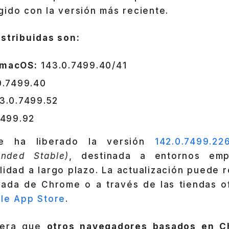
ido con la versión más reciente.
istribuidas son:
 macOS:
143.0.7499.40/41
0.7499.40
3.0.7499.52
7499.92
e ha liberado la versión
142.0.7499.22
ended Stable)
, destinada a entornos emp
lidad a largo plazo. La actualización puede 
grada de Chrome o a través de las tiendas o
le App Store
.
pera que
otros navegadores basados en 