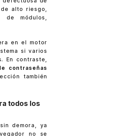
n defectuosa de
de alto riesgo,
o de módulos,
era en el motor
stema si varios
. En contraste,
de contraseñas
ección también
a todos los
sin demora, ya
avegador no se