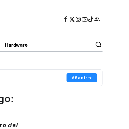
Hardware
Añadir
go:
ro del