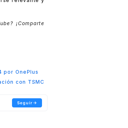
rse relevante y
Tube? ¡Comparte
14 por OnePlus
ración con TSMC
Seguir