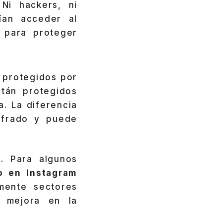
 Ni hackers, ni
ían acceder al
 para proteger
 protegidos por
stán protegidos
a. La diferencia
ifrado y puede
l. Para algunos
o en Instagram
mente sectores
a mejora en la