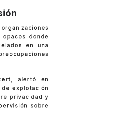
sión
 organizaciones
s opacos donde
velados en una
 preocupaciones
kert
, alertó en
 de explotación
tre privacidad y
pervisión sobre