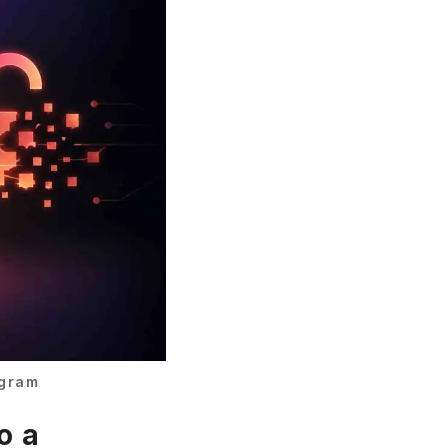
agram
o a