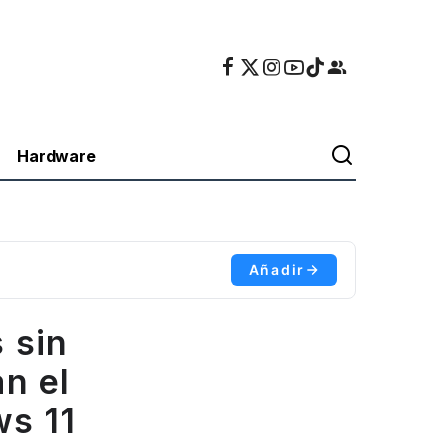
Hardware
Añadir
 sin
an el
s 11