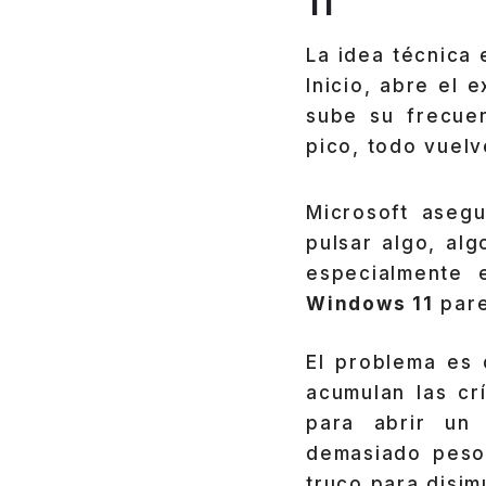
11
La idea técnica 
Inicio, abre el 
sube su frecue
pico, todo vuelv
Microsoft asegu
pulsar algo, al
especialmente 
Windows 11
pare
El problema es 
acumulan las cr
para abrir un
demasiado peso 
truco para disim