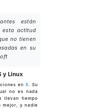
lantes están
 esta actitud
que no tienen
asadas en su
oft
 y Linux
caciones en
X
. Su
tual no es nada
x
llevan tiempo
 mejor, y nadie