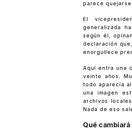
parece quejarse
El vicepresid
generalizada h
según él, opina
declaración que
enorgullece pre
Aquí entra una c
veinte años. M
todo aparecía a
una imagen est
archivos locale
Nada de eso sale
Qué cambiará 