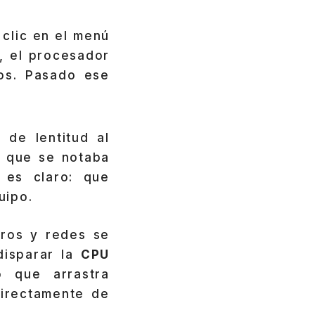
 clic en el menú
a, el procesador
os. Pasado ese
 de lentitud al
y que se notaba
 es claro: que
uipo.
oros y redes se
disparar la
CPU
 que arrastra
directamente de