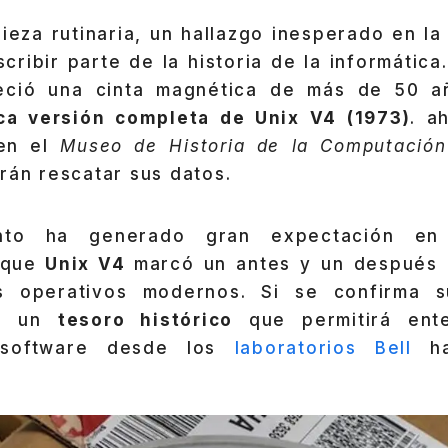
ieza rutinaria, un hallazgo inesperado en l
ribir parte de la historia de la informática.
reció una cinta magnética de más de 50 a
ca versión completa de Unix V4 (1973)
. a
 en el
Museo de Historia de la Computación
rán rescatar sus datos.
ento ha generado gran expectación en
 que
Unix V4
marcó un antes y un después 
s operativos modernos. Si se confirma su
te un
tesoro histórico
que permitirá ent
l software desde los
laboratorios Bell
ha