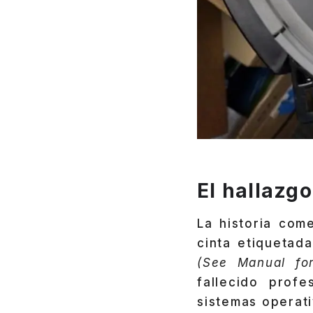
El hallazg
La historia com
cinta etiquetad
(See Manual for
fallecido prof
sistemas operat