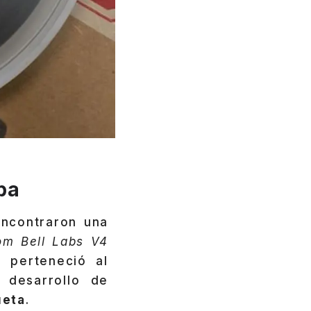
ba
encontraron una
rom Bell Labs V4
 perteneció al
 desarrollo de
ueta
.