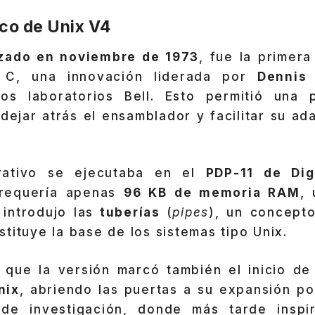
rico de Unix V4
nzado en noviembre de 1973
, fue la primera
 C, una innovación liderada por
Dennis 
s laboratorios Bell. Esto permitió una p
dejar atrás el ensamblador y facilitar su ad
rativo se ejecutaba en el
PDP-11 de Dig
 requería apenas
96 KB de memoria RAM
, 
introdujo las
tuberías
(
pipes
), un concepto
tituye la base de los sistemas tipo Unix.
que la versión marcó también el inicio de
nix
, abriendo las puertas a su expansión po
 de investigación, donde más tarde inspi