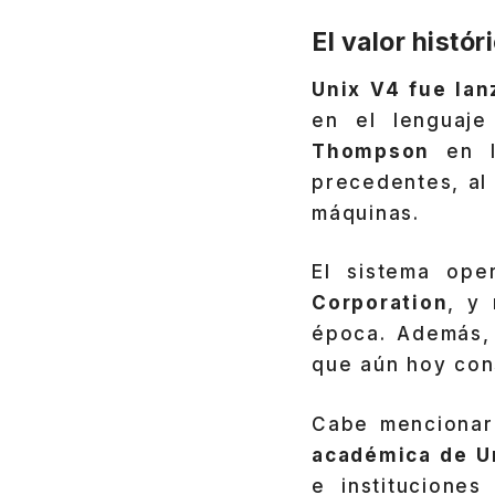
El valor histó
Unix V4 fue la
en el lenguaje
Thompson
en lo
precedentes, al 
máquinas.
El sistema ope
Corporation
, y
época. Además, 
que aún hoy cons
Cabe mencionar 
académica de U
e instituciones