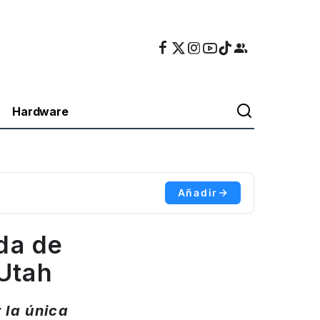
Hardware
Añadir
da de
 Utah
 la única