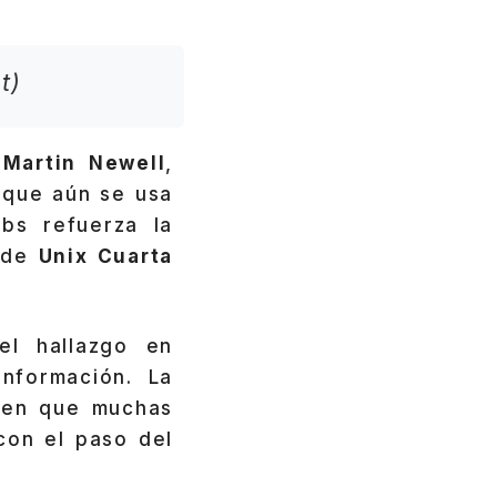
t)
o
Martin Newell
,
 que aún se usa
bs refuerza la
a de
Unix Cuarta
el hallazgo en
información. La
 en que muchas
con el paso del