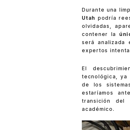
Durante una limp
Utah
podría reesc
olvidadas, apa
contener la
úni
será analizada
expertos intenta
El descubrimi
tecnológica, ya
de los sistema
estaríamos an
transición de
académico.