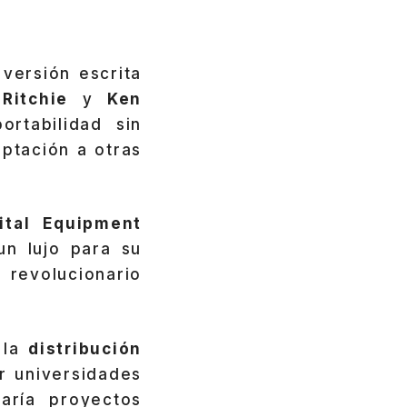
 versión escrita
Ritchie
y
Ken
ortabilidad sin
aptación a otras
ital Equipment
un lujo para su
 revolucionario
 la
distribución
r universidades
raría proyectos