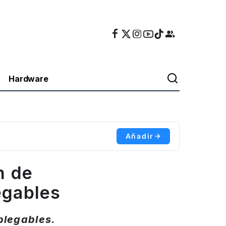
Hardware
Añadir
n de
egables
plegables.