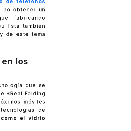
o de teléfonos
s no obtener un
ue fabricando
u lista también
 y de este tema
 en los
cnología que se
de «Real Folding
róximos móviles
 tecnologías de
 como el vidrio