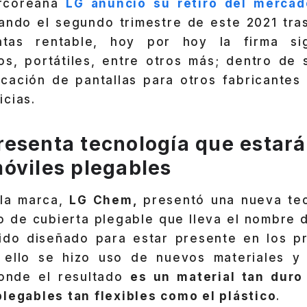
rcoreana
LG anunció su retiro del mercad
ndo el segundo trimestre de este 2021 tra
tas rentable, hoy por hoy la firma sig
os, portátiles, entre otros más; dentro de s
icación de pantallas para otros fabricantes
cias.
esenta tecnología que estará
óviles plegables
 la marca,
LG Chem,
presentó una nueva te
o de cubierta plegable que lleva el nombre 
do diseñado para estar presente en los p
 ello se hizo uso de nuevos materiales y
donde el resultado
es un material tan duro
legables tan flexibles como el plástico
.