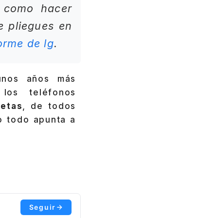
, como hacer
 pliegues en
orme de lg
.
unos años más
los teléfonos
letas
, de todos
o todo apunta a
Seguir