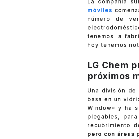
La compañía su
móviles
comenza
número de ven
electrodoméstic
tenemos la fabr
hoy tenemos noti
LG Chem pr
próximos m
Una división de
basa en un vidri
Window» y ha si
plegables, para
recubrimiento 
pero con áreas p