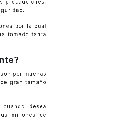
s precauciones,
eguridad.
ones por la cual
 ha tomado tanta
ente?
 son por muchas
o de gran tamaño
cuando desea
sus millones de