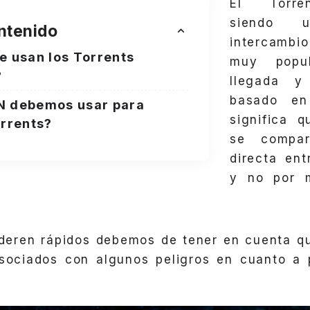
El Torre
siendo 
ntenido
intercambio
e usan los Torrents
muy popu
?
llegada y
basado en
N debemos usar para
significa q
orrents?
se compa
directa ent
y no por 
deren rápidos debemos de tener en cuenta q
sociados con algunos peligros en cuanto a 