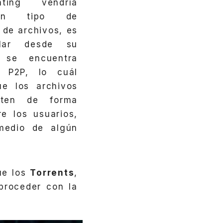
nting vendría
un tipo de
 de archivos, es
lar desde su
 se encuentra
 P2P, lo cuál
ue los archivos
rten de forma
re los usuarios,
medio de algún
ue los
Torrents
,
proceder con la