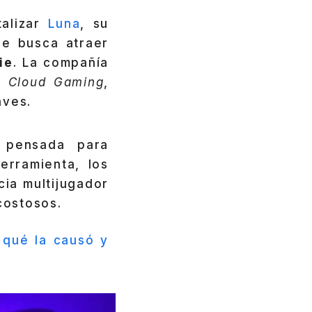
talizar
Luna
, su
ue busca atraer
ie
. La compañía
el
Cloud Gaming
,
aves.
 pensada para
erramienta, los
cia multijugador
costosos.
 qué la causó y