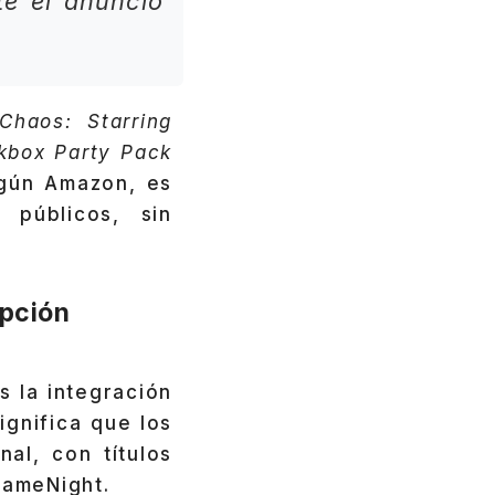
te el anuncio
Chaos: Starring
kbox Party Pack
egún Amazon, es
 públicos, sin
ipción
s la integración
significa que los
nal, con títulos
GameNight.