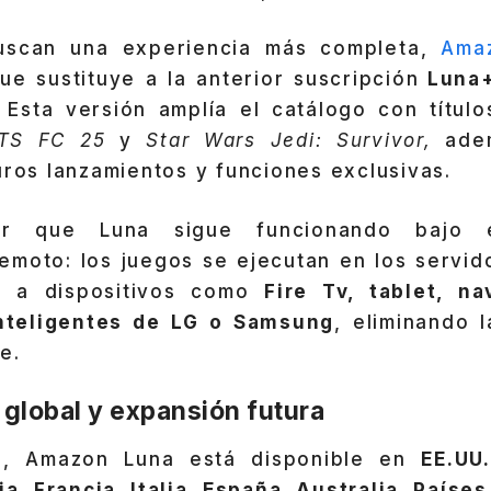
uscan una experiencia más completa,
Ama
e sustituye a la anterior suscripción
Luna
. Esta versión amplía el catálogo con título
TS FC 25
y
Star Wars Jedi: Survivor,
ade
uros lanzamientos y funciones exclusivas.
ar que Luna sigue funcionando bajo 
emoto: los juegos se ejecutan en los servi
n a dispositivos como
Fire Tv, tablet, n
inteligentes de LG o Samsung
, eliminando 
e.
 global y expansión futura
o, Amazon Luna está disponible en
EE.UU
, Francia, Italia, España, Australia, Países