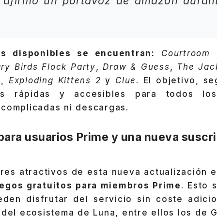
s, afirmó un portavoz de amazon duran
os disponibles se encuentran:
Courtroom 
ry Birds Flock Party
,
Draw & Guess
,
The Jac
e
,
Exploding Kittens 2
y
Clue
. El objetivo, s
as rápidas y accesibles para todos los
 complicadas ni descargas.
para usuarios Prime y una nueva suscr
es atractivos de esta nueva actualización e
egos gratuitos para miembros Prime
. Esto 
den disfrutar del servicio sin coste adicio
 del ecosistema de Luna, entre ellos los de 