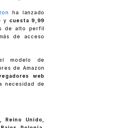
zon
ha lanzado
+
y
cuesta 9,99
s de alto perfil
más de acceso
el modelo de
dores de Amazon
avegadores web
la necesidad de
., Reino Unido,
 Bajos, Polonia,