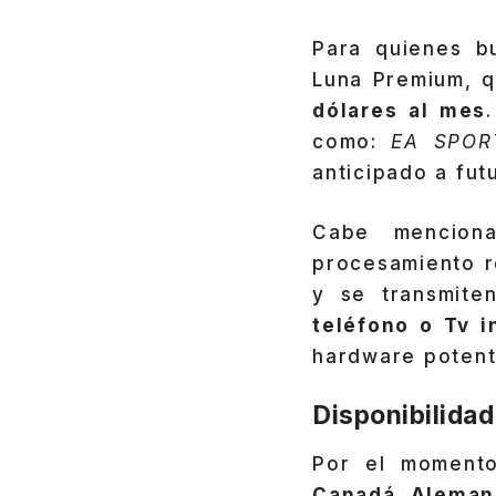
Para quienes b
Luna Premium, qu
dólares al mes
como:
EA SPOR
anticipado a fut
Cabe mencion
procesamiento r
y se transmite
teléfono o Tv 
hardware potent
Disponibilidad
Por el moment
Canadá, Alemania