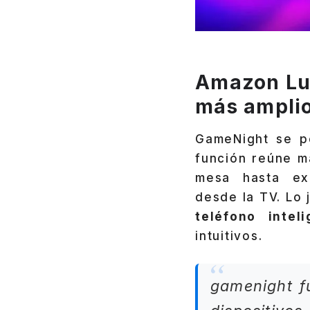
Amazon Lu
más ampli
GameNight se p
función reúne má
mesa hasta exp
desde la TV. Lo
teléfono inte
intuitivos.
gamenight f