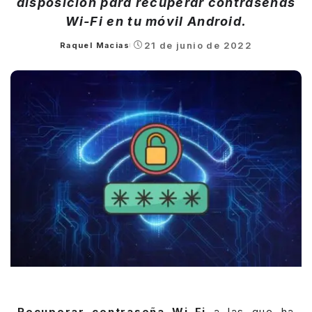
disposición para recuperar contraseñas
Wi-Fi en tu móvil Android.
21 de junio de 2022
Raquel Macias
Posted
by
Recuperar contraseña Wi-Fi
a las que ha