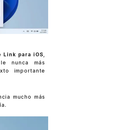
 Link para iOS
,
ple nunca más
to importante
ncia mucho más
ía.