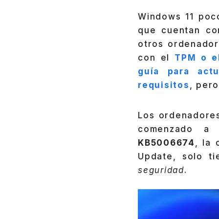
Windows 11 poco
que cuentan con
otros ordenador
con el
TPM o e
guía para act
requisitos
, per
Los ordenadores
comenzado a r
KB5006674
, la
Update, solo t
seguridad
.