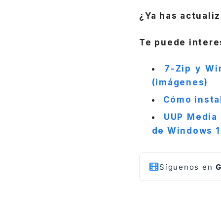
¿Ya has actuali
Te puede intere
7-Zip y Wi
(imágenes)
Cómo insta
UUP Media 
de Windows 1
Síguenos en
G