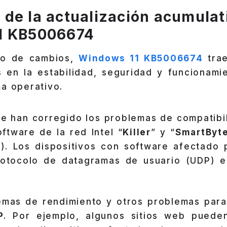
de la actualización acumulat
1 KB5006674
tro de cambios,
Windows 11 KB5006674
trae
s en la estabilidad, seguridad y funcionami
a operativo.
 se han corregido los problemas de compatibi
ftware de la red Intel “
Killer
” y “
SmartByt
al). Los dispositivos con software afectado 
rotocolo de datagramas de usuario (UDP) e
emas de rendimiento y otros problemas para
P
. Por ejemplo, algunos sitios web puede