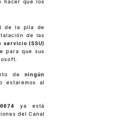
e hacer que los
.
d de la pila de
talación de las
de
servicio (SSU)
le para que sus
rosoft.
iento de
ningún
ro estaremos al
6674
ya está
siones del Canal