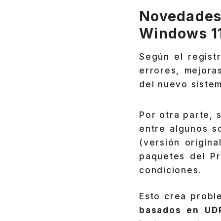
Novedades 
Windows 1
Según el regis
errores, mejora
del nuevo sistem
Por otra parte,
entre algunos so
(versión origin
paquetes del P
condiciones.
Esto crea probl
basados ​​en UD