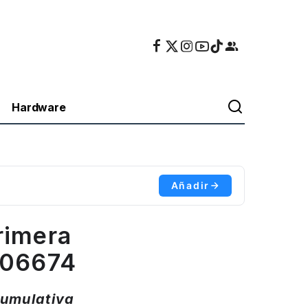
Hardware
Añadir
rimera
006674
cumulativa