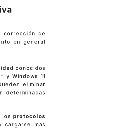
iva
 corrección de
ento en general
lidad conocidos
e
” y Windows 11
pueden eliminar
n determinadas
 los
protocolos
n cargarse más