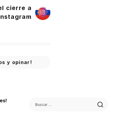
l cierre a
Instagram
os y opinar!
es!