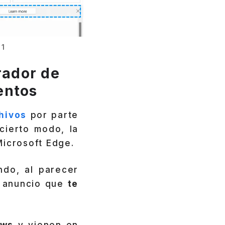
11
rador de
entos
hivos
por parte
cierto modo, la
Microsoft Edge.
ndo, al parecer
n anuncio que
te
ows
y vienen en