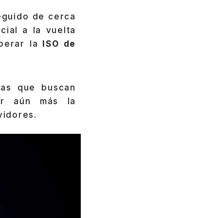
eguido de cerca
cial a la vuelta
berar la
ISO de
ras que buscan
tar aún más la
vidores.