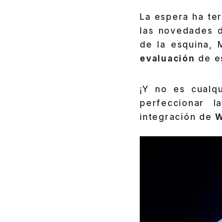
La espera ha te
las novedades
de la esquina, 
evaluación
de es
¡Y no es cualq
perfeccionar l
integración de
W