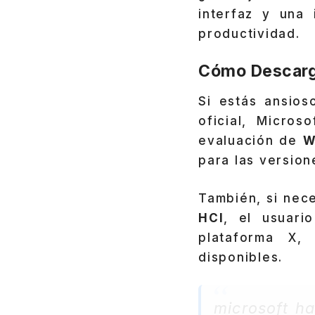
interfaz y una
productividad.
Cómo Descarga
Si estás ansios
oficial, Micro
evaluación de
W
para las versio
También, si nec
HCI
, el usuari
plataforma X,
disponibles.
microsoft ha