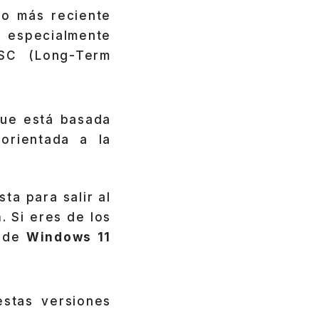
vo más reciente
, especialmente
TSC (Long-Term
que está basada
 orientada a la
ta para salir al
n
. Si eres de los
s de
Windows 11
estas versiones