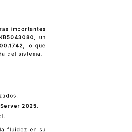
ras importantes
KB5043080
, un
00.1742
, lo que
a del sistema.
zados.
Server 2025
.
CI
.
a fluidez en su