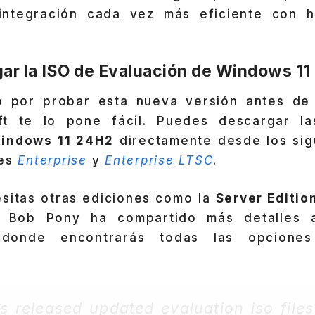
 integración cada vez más eficiente con h
r la ISO de Evaluación de Windows 1
o por probar esta nueva versión antes de
soft te lo pone fácil. Puedes descargar l
indows 11 24H2
directamente desde los sig
nes
Enterprise
y
Enterprise LTSC
.
esitas otras ediciones como la
Server Editio
o Bob Pony ha compartido más detalles 
 donde encontrarás todas las opcione
s released updated evaluation iso fil