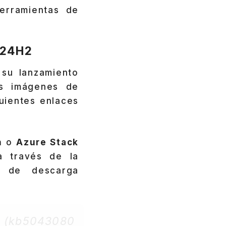
erramientas de
1 24H2
 su lanzamiento
as imágenes de
uientes enlaces
n
o
Azure Stack
a través de la
s de descarga
es (kb5043080