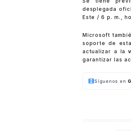
Se tiene prev
desplegada ofici
Este / 6 p. m., h
Microsoft tambi
soporte de est
actualizar a la
v
garantizar las a
Síguenos en
G