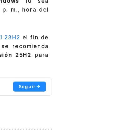
indows 10
sea
 p. m., hora del
1 23H2
el fin de
 se recomienda
sión 25H2
para
Seguir