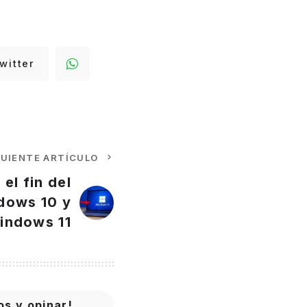
witter
GUIENTE ARTÍCULO
el fin del
dows 10 y
indows 11
os y opinar!