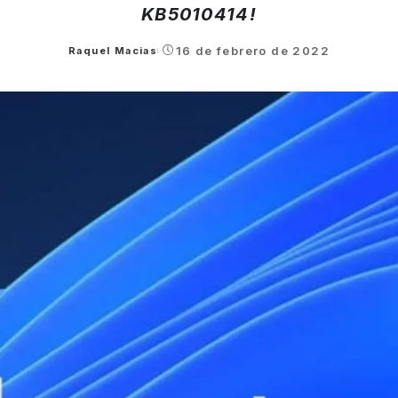
KB5010414!
16 de febrero de 2022
Raquel Macias
Posted
by