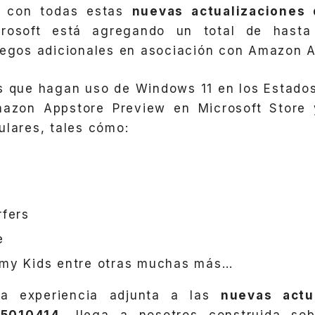
y con todas estas
nuevas actualizaciones
crosoft está agregando un total de hast
uegos adicionales en asociación con Amazon A
s que hagan uso de Windows 11 en los Estado
azon Appstore Preview en Microsoft Store
ulares, tales cómo:
fers
e
my Kids entre otras muchas más…
a experiencia adjunta a las
nuevas actu
5010414
, llega a nosotros construida so