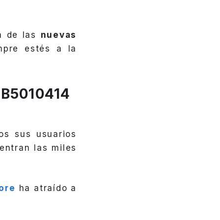
a de las
nuevas
mpre estés a la
KB5010414
os sus usuarios
entran las miles
ore
ha atraído a