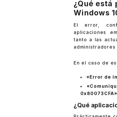
¿Qué está 
Windows 1
El error, con
aplicaciones 
tanto a las act
administradores
En el caso de es
«Error de 
«Comuníque
0x80073CFA»
¿Qué aplicaci
Prácticamente c