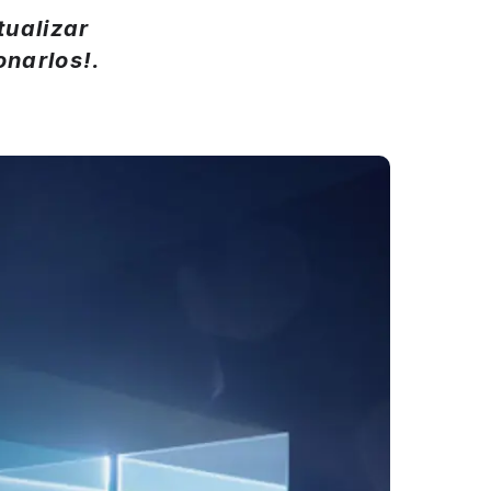
tualizar
onarlos!.