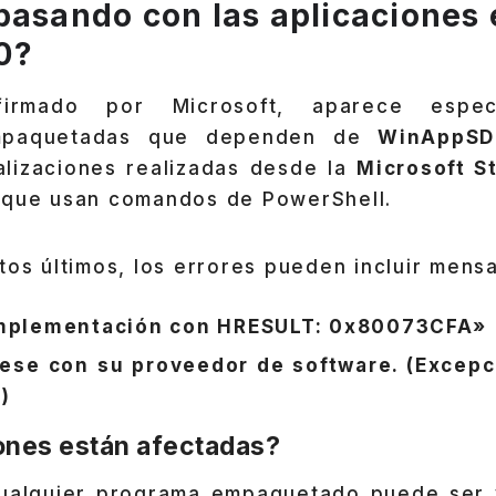
pasando con las aplicaciones 
0?
firmado por Microsoft, aparece espec
empaquetadas que dependen de
WinAppSD
ualizaciones realizadas desde la
Microsoft S
 que usan comandos de PowerShell.
tos últimos, los errores pueden incluir mens
implementación con HRESULT: 0x80073CFA»
se con su proveedor de software. (Excepc
)
ones están afectadas?
ualquier programa empaquetado puede ser 