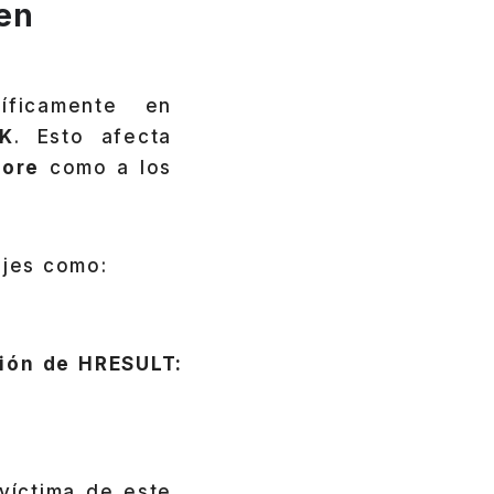
en
íficamente en
K
. Esto afecta
tore
como a los
ajes como:
ión de HRESULT:
víctima de este