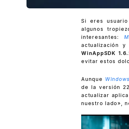
Si eres usuar
algunos tropie
interesantes:
M
actualización y
WinAppSDK 1.6.
evitar estos dol
Aunque
Windows
de la versión 
actualizar apli
nuestro lado», n